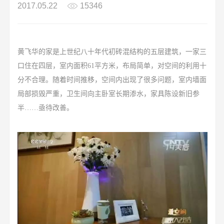
2017.05.22
15346
黄飞华的家是上世纪八十年代初
砖混结构的五层建筑，一家三
口住在四层，室内
面积61平方米
，布局简单，对空间的利用十
分不合理。随着时间推移，空间内出现了很多问题，室内墙面
局部损毁严重，卫生间向主卧室长期渗水，家具陈设新旧参
半……亟待改善。